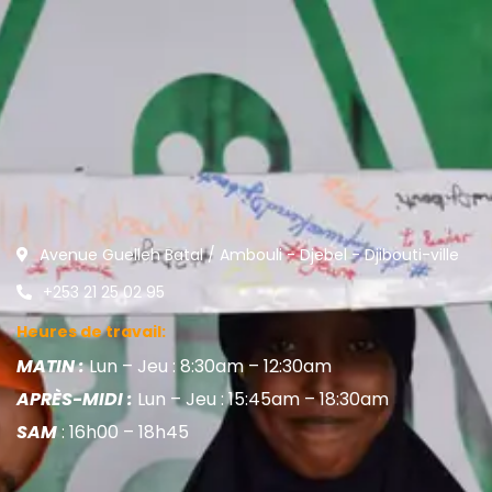
Avenue Guelleh Batal / Ambouli - Djebel - Djibouti-ville
+253 21 25 02 95
Heures de travail:
MATIN :
Lun – Jeu : 8:30am – 12:30am
APRÈS-MIDI :
Lun – Jeu : 15:45am – 18:30am
SAM
: 16h00 – 18h45