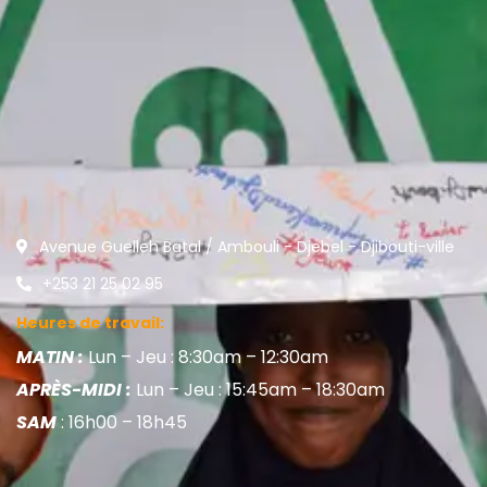
Avenue Guelleh Batal / Ambouli - Djebel - Djibouti-ville
+253 21 25 02 95
Heures de travail:
MATIN :
Lun – Jeu : 8:30am – 12:30am
APRÈS-MIDI :
Lun – Jeu : 15:45am – 18:30am
SAM
: 16h00 – 18h45