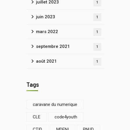
juillet 2023
1
juin 2023
1
mars 2022
1
septembre 2021
1
août 2021
1
Tags
caravane du numerique
CLE
code4youth
CTID
MDENI
PNUD