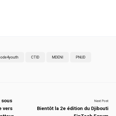
code4youth
CTID
MDENI
PNUD
e sous
Next Post
e vers
Bientôt la 2e édition du Djibouti