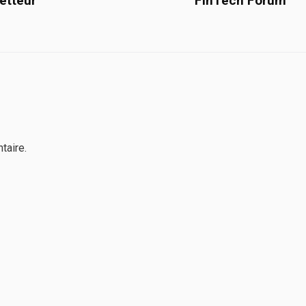
etteur
FinTech Forum
taire.