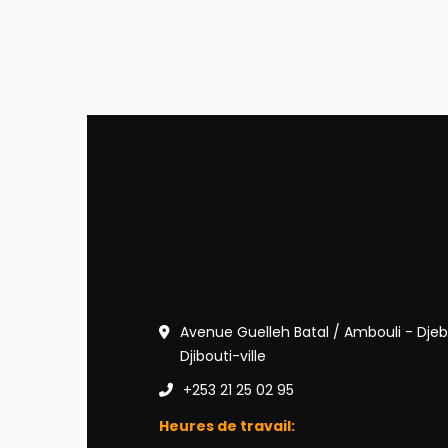
Avenue Guelleh Batal / Ambouli - Djeb
Djibouti-ville
+253 21 25 02 95
Heures de travail: