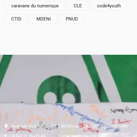
caravane du numerique
CLE
code4youth
CTID
MDENI
PNUD
Avenue Guelleh Batal / Ambouli - Djebel - Djibouti-ville
+253 21 25 02 95