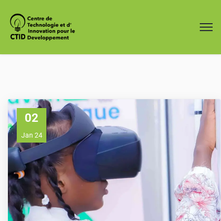
02
Jan 24