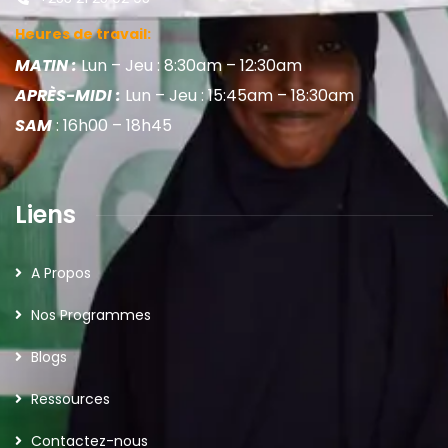
Heures de travail:
MATIN :
Lun – Jeu : 8:30am – 12:30am
APRÈS-MIDI :
Lun – Jeu : 15:45am – 18:30am
SAM
: 16h00 – 18h45
Liens
A Propos
Nos Programmes
Blogs
Ressources
Contactez-nous