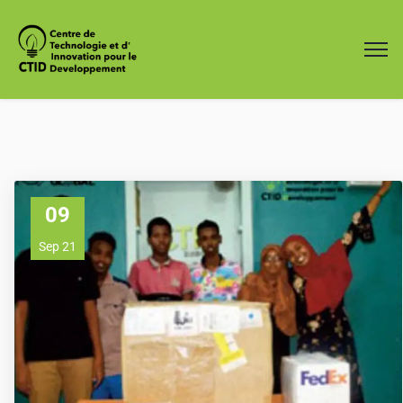
09
Sep 21