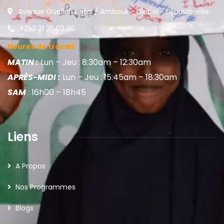
Avenue Guelleh Batal / Ambouli - Djebel - Djibouti-ville
+253 21 25 02 95
Heures de travail:
MATIN :
Lun – Jeu : 8:30am – 12:30am
APRÈS-MIDI :
Lun – Jeu : 15:45am – 18:30am
SAM
: 16h00 – 18h45
Liens
A Propos
Nos Programmes
Blogs