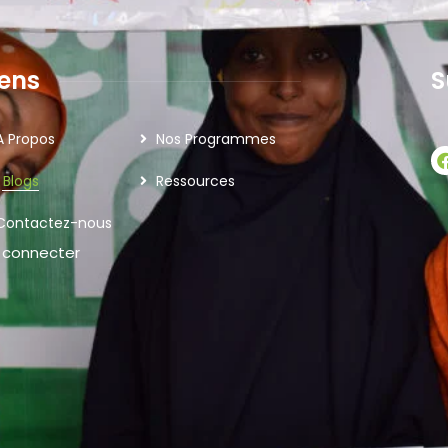
iens
S
A Propos
Nos Programmes
Blogs
Ressources
Contactez-nous
 connecter