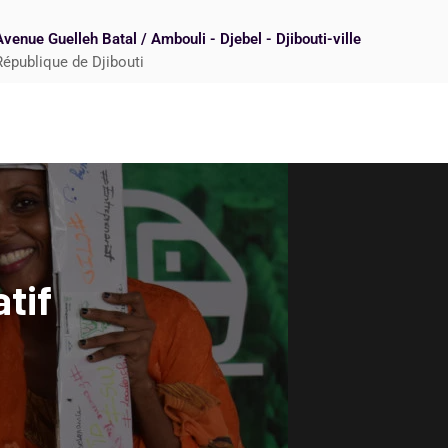
Avenue Guelleh Batal / Ambouli - Djebel - Djibouti-ville
République de Djibouti
tif