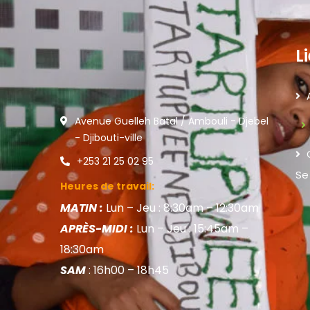
L
Avenue Guelleh Batal / Ambouli - Djebel
- Djibouti-ville
+253 21 25 02 95
Se
Heures de travail:
MATIN :
Lun – Jeu : 8:30am – 12:30am
APRÈS-MIDI :
Lun – Jeu : 15:45am –
18:30am
SAM
: 16h00 – 18h45